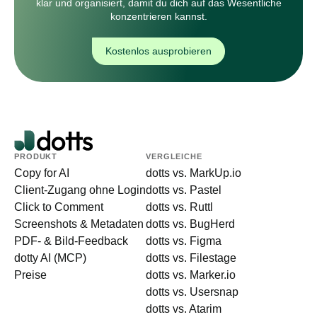
klar und organisiert, damit du dich auf das Wesentliche
konzentrieren kannst.
Kostenlos ausprobieren
PRODUKT
VERGLEICHE
Copy for AI
dotts vs. MarkUp.io
Client-Zugang ohne Login
dotts vs. Pastel
Click to Comment
dotts vs. Ruttl
Screenshots & Metadaten
dotts vs. BugHerd
PDF- & Bild-Feedback
dotts vs. Figma
dotty AI (MCP)
dotts vs. Filestage
Preise
dotts vs. Marker.io
dotts vs. Usersnap
dotts vs. Atarim