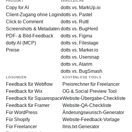
PRODUKT
VERGLEICHE
Copy for AI
dotts vs. MarkUp.io
Client-Zugang ohne Login
dotts vs. Pastel
Click to Comment
dotts vs. Ruttl
Screenshots & Metadaten
dotts vs. BugHerd
PDF- & Bild-Feedback
dotts vs. Figma
dotty AI (MCP)
dotts vs. Filestage
Preise
dotts vs. Marker.io
dotts vs. Usersnap
dotts vs. Atarim
dotts vs. BugSmash
LÖSUNGEN
KOSTENLOSE TOOLS
Feedback für Webflow
Preisrechner für Freelancer
Feedback für Wix
OG & Social Preview Tool
Feedback für Squarespace
Website-Übergabe-Checkliste
Feedback für Framer
Website-QA-Checkliste
Für WordPress
Änderungswunsch-Generator
Für Shopify
Website-Feedback-Vorlage
Für Freelancer
llms.txt-Generator