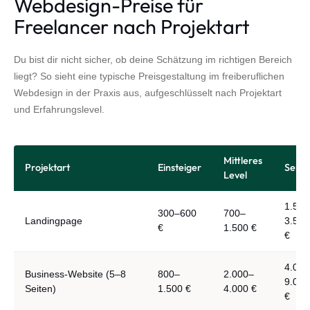
Webdesign-Preise für
Freelancer nach Projektart
Du bist dir nicht sicher, ob deine Schätzung im richtigen Bereich
liegt? So sieht eine typische Preisgestaltung im freiberuflichen
Webdesign in der Praxis aus, aufgeschlüsselt nach Projektart
und Erfahrungslevel.
Mittleres
Projektart
Einsteiger
Senio
Level
1.500
300–600
700–
Landingpage
3.500
€
1.500 €
€
4.000
Business-Website (5–8
800–
2.000–
9.000
Seiten)
1.500 €
4.000 €
€