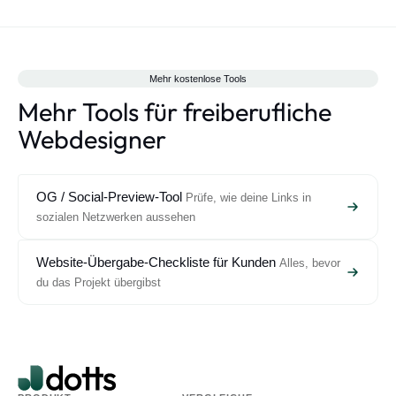
Zahlungsbedingungen (typischerweise 50 Prozent im
Kunde.
Voraus, 50 Prozent bei Lieferung), was passiert, wenn der
Kunde sich nicht mehr meldet (eine Ausfallhonorar-
Klausel), Übertragung der Nutzungsrechte bei finaler
Zahlung und was ausdrücklich nicht enthalten ist. Ein
Mehr kostenlose Tools
klarer Vertrag schützt sowohl dich als auch den Kunden.
Mehr Tools für freiberufliche
Webdesigner
OG / Social-Preview-Tool
Prüfe, wie deine Links in
sozialen Netzwerken aussehen
Website-Übergabe-Checkliste für Kunden
Alles, bevor
du das Projekt übergibst